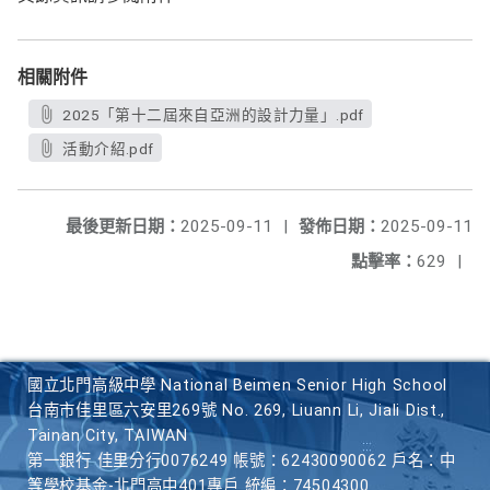
相關附件
2025「第十二屆來自亞洲的設計力量」.pdf
活動介紹.pdf
最後更新日期：
2025-09-11
|
發佈日期：
2025-09-11
點擊率：
629
|
國立北門高級中學 National Beimen Senior High School
台南市佳里區六安里269號 No. 269, Liuann Li, Jiali Dist.,
Tainan City, TAIWAN
第一銀行 佳里分行0076249 帳號：62430090062 戶名：中
等學校基金-北門高中401專戶 統編：74504300