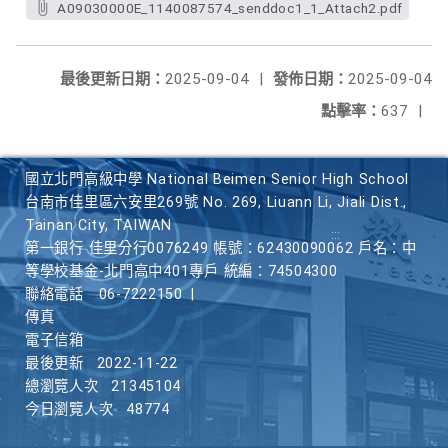
A09030000E_1140087574_senddoc1_1_Attach2.pdf
最後更新日期：
2025-09-04
|
發佈日期：
2025-09-04
點擊率：
637
|
國立北門高級中學 National Beimen Senior High School
台南市佳里區六安里269號 No. 269, Liuann Li, Jiali Dist.,
Tainan City, TAIWAN
第一銀行 佳里分行0076249 帳號：62430090062 戶名：中
等學校基金-北門高中401專戶 統編：74504300
聯絡電話
06-7222150
|
傳真
電子信箱
最後更新
2022-11-22
總瀏覽人次
21345104
今日瀏覽人次
48774