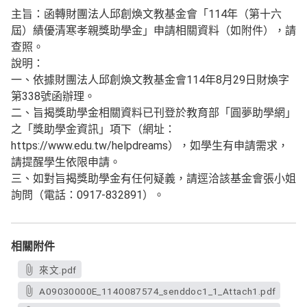
主旨：函轉財團法人邱創煥文教基金會「114年（第十六
屆）績優清寒孝親獎助學金」申請相關資料（如附件），請
查照。
說明：
一、依據財團法人邱創煥文教基金會114年8月29日財煥字
第338號函辦理。
二、旨揭獎助學金相關資料已刊登於教育部「圓夢助學網」
之「獎助學金資訊」項下（網址：
https://www.edu.tw/helpdreams），如學生有申請需求，
請提醒學生依限申請。
三、如對旨揭獎助學金有任何疑義，請逕洽該基金會張小姐
詢問（電話：0917-832891）。
相關附件
來文.pdf
A09030000E_1140087574_senddoc1_1_Attach1.pdf