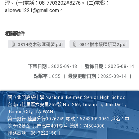
理。 (一)電話：08-7703202#8276。 (二)電郵：
alicewu1221@gmail.com。
相關附件
0814樹木碳匯研習.pdf
0814樹木碳匯研習2.pdf
下架日期：
2025-09-18
|
發佈日期：
2025-08-14
點擊率：
655
|
最後更新日期：
2025-08-14
|
國立北門高級中學 National Beimen Senior High School
台南市佳里區六安里269號 No. 269, Liuann Li, Jiali Dist.,
Tainan City, TAIWAN
第一銀行 佳里分行0076249 帳號：62430090062 戶名：中
等學校基金-北門高中401專戶 統編：74504300
聯絡電話
06-7222150
|