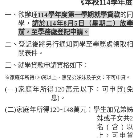
《本校
114
學年度
一、欲辦理
114
學年度第一學期就學貸款
的同
學，
請於
114
年
8
月
5
日（星期二）放學
前，至學務處登記申請。
二、登記後將另行通知同學至學務處領取相
關表件。
三、就學貸款申請資格如下：
※家庭年所得
120
萬以上，無兄弟姊妹及子女：不可申貸。
(
一
)
家庭年所得
120
萬元以下：可申貸
(
免
息
)
。
(
二
)
家庭年所得
120~148
萬元：學生加兄弟姊
妹或子女共
2
名
(
含
)
以
上，可申貸