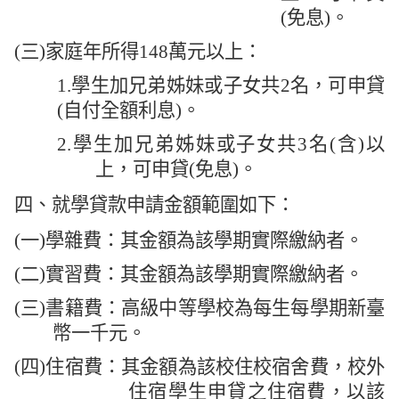
(
免息
)
。
(
三
)
家庭年所得
148
萬元以上：
1.
學生加兄弟姊妹或子女共
2
名，可申貸
(
自付全額利息
)
。
2.
學生加兄弟姊妹或子女共
3
名
(
含
)
以
上，可申貸
(
免息
)
。
四、就學貸款申請金額範圍如下：
(
一
)
學雜費：其金額為該學期實際繳納者。
(
二
)
實習費：其金額為該學期實際繳納者。
(
三
)
書籍費：高級中等學校為每生每學期新臺
幣一千元。
(
四
)
住宿費：其金額為該校住校宿舍費，校外
住宿學生申貸之住宿費，以該