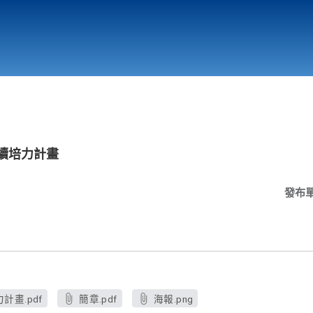
行政與教學單位
相關連結
續培力計畫
發布
畫.pdf
簡章.pdf
海報.png