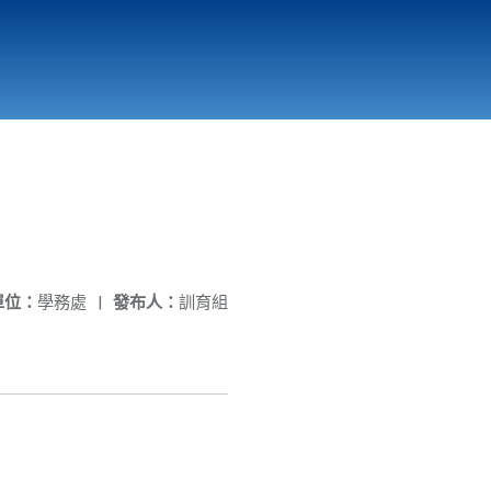
國立北門高級中學
縣市立改善校園環境計畫專區
北門高中合作社
單位：
學務處
|
發布人：
訓育組