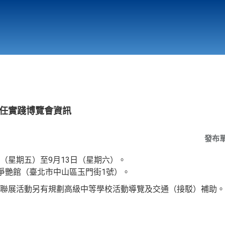
行政與教學單位
相關連結
責任實踐博覽會資訊
發布
2日（星期五）至9月13日（星期六）。
園爭艷館（臺北市中山區玉門街1號）。
聯展活動另有規劃高級中等學校活動導覽及交通（接駁）補助。