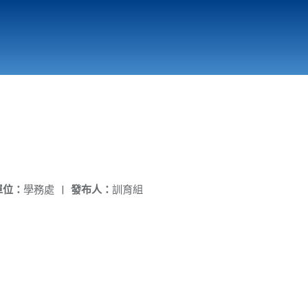
國立北門高級中學
縣市立改善校園環境計畫專區
北門高中合作社
單位：
學務處
|
發布人：
訓育組