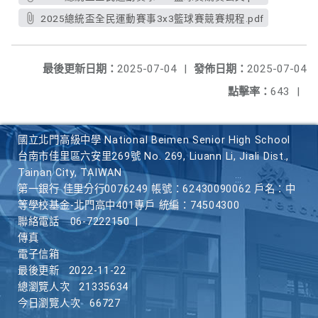
2025總統盃全民運動賽事3x3籃球賽競賽規程.pdf
最後更新日期：
2025-07-04
|
發佈日期：
2025-07-04
點擊率：
643
|
國立北門高級中學 National Beimen Senior High School
台南市佳里區六安里269號 No. 269, Liuann Li, Jiali Dist.,
Tainan City, TAIWAN
第一銀行 佳里分行0076249 帳號：62430090062 戶名：中
等學校基金-北門高中401專戶 統編：74504300
聯絡電話
06-7222150
|
傳真
電子信箱
最後更新
2022-11-22
總瀏覽人次
21335634
今日瀏覽人次
66727