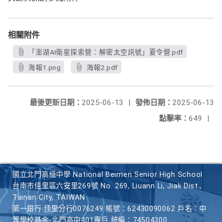
相關附件
「澎湖AI衛星探索營：解密太空訊號」夏令營.pdf
海報1.png
海報2.pdf
最後更新日期：
2025-06-13
|
發佈日期：
2025-06-13
點擊率：
649
|
國立北門高級中學 National Beimen Senior High School
台南市佳里區六安里269號 No. 269, Liuann Li, Jiali Dist.,
Tainan City, TAIWAN
第一銀行 佳里分行0076249 帳號：62430090062 戶名：中
等學校基金-北門高中401專戶 統編：74504300