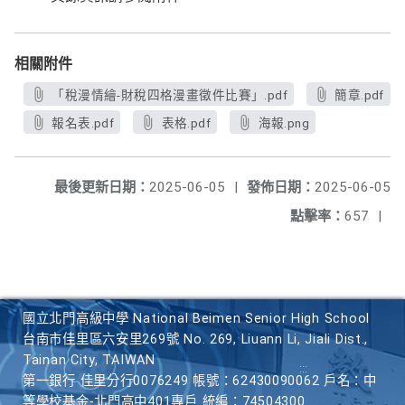
相關附件
「稅漫情繪-財稅四格漫畫徵件比賽」.pdf
簡章.pdf
報名表.pdf
表格.pdf
海報.png
最後更新日期：
2025-06-05
|
發佈日期：
2025-06-05
點擊率：
657
|
國立北門高級中學 National Beimen Senior High School
台南市佳里區六安里269號 No. 269, Liuann Li, Jiali Dist.,
Tainan City, TAIWAN
第一銀行 佳里分行0076249 帳號：62430090062 戶名：中
等學校基金-北門高中401專戶 統編：74504300