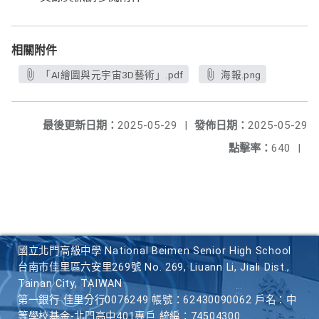
相關附件
「AI繪圖與元宇宙3D藝術」.pdf
海報.png
最後更新日期：
2025-05-29
|
發佈日期：
2025-05-29
點擊率：
640
|
國立北門高級中學 National Beimen Senior High School
台南市佳里區六安里269號 No. 269, Liuann Li, Jiali Dist.,
Tainan City, TAIWAN
第一銀行 佳里分行0076249 帳號：62430090062 戶名：中
等學校基金-北門高中401專戶 統編：74504300