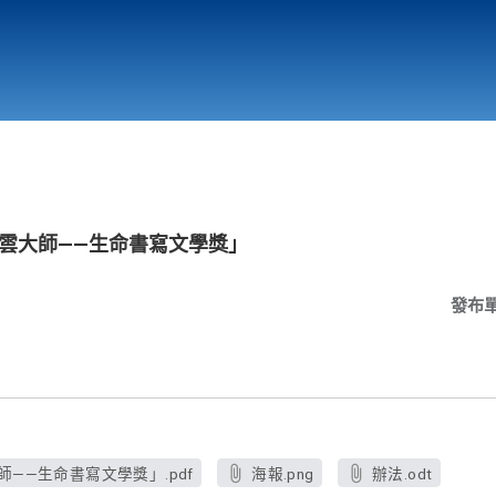
行政與教學單位
相關連結
星雲大師——生命書寫文學獎」
發布
師——生命書寫文學獎」.pdf
海報.png
辦法.odt