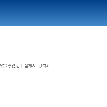
國立北門高級中學
縣市立改善校園環境計畫專區
北門高中合作社
單位：
學務處
|
發布人：
訓育組