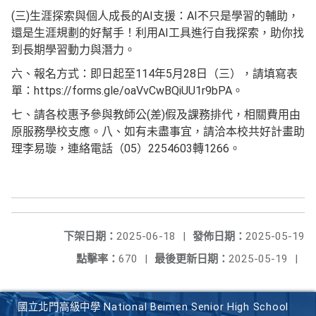
(三)生涯探索與個人成長的AI支援：AI不只是學習的輔助，
還是生涯規劃的好幫手！利用AI工具進行自我探索，助你找
到長期學習動力與潛力。
六、報名方式：即日起至114年5月28日（三），請填寫表
單：https://forms.gle/oaVvCwBQiUU1r9bPA。
七、請各校惠予參與教師公(差)假及課務排代，相關費用由
原服務學校支應。八、如有未盡事宜，請洽本校共好計畫助
理李易璇，連絡電話（05）2254603轉1266。
下架日期：
2025-06-18
|
發佈日期：
2025-05-19
點擊率：
670
|
最後更新日期：
2025-05-19
|
國立北門高級中學 National Beimen Senior High School