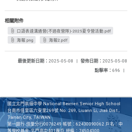
相關附件
口語表達溝通營(不過夜營隊)-2025夏令營活動.pdf
海報.png
海報2.pdf
最後更新日期：
2025-05-08
|
發佈日期：
2025-05-08
點擊率：
696
|
國立北門高級中學 National Beimen Senior High School
台南市佳里區六安里269號 No. 269, Liuann Li, Jiali Dist.,
Tainan City, TAIWAN
第一銀行 佳里分行0076249 帳號：62430090062 戶名：中
等學校基金-北門高中401專戶 統編：74504300