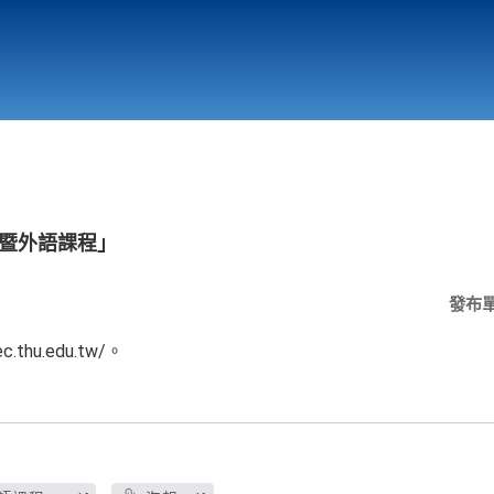
行政與教學單位
相關連結
營暨外語課程」
發布
.thu.edu.tw/。