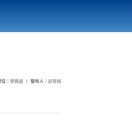
國立北門高級中學
縣市立改善校園環境計畫專區
北門高中合作社
單位：
學務處
|
發布人：
訓育組