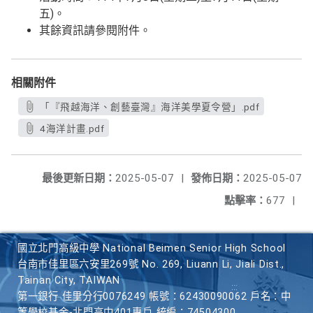
五)。
其餘資訊請參閱附件。
相關附件
「『飛越海洋、創藝臺灣』海洋美學夏令營」.pdf
4海洋計畫.pdf
最後更新日期：
2025-05-07
|
發佈日期：
2025-05-07
點擊率：
677
|
國立北門高級中學 National Beimen Senior High School
台南市佳里區六安里269號 No. 269, Liuann Li, Jiali Dist.,
Tainan City, TAIWAN
第一銀行 佳里分行0076249 帳號：62430090062 戶名：中
等學校基金-北門高中401專戶 統編：74504300