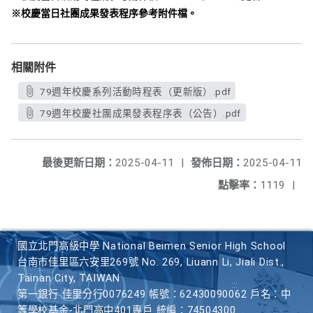
※校慶當日社團成果發表程序參考附件檔。
相關附件
79週年校慶系列活動時程表（更新版）.pdf
79週年校慶社團成果發表程序表（公告）.pdf
最後更新日期：
2025-04-11
|
發佈日期：
2025-04-11
點擊率：
1119
|
國立北門高級中學 National Beimen Senior High School
台南市佳里區六安里269號 No. 269, Liuann Li, Jiali Dist.,
Tainan City, TAIWAN
第一銀行 佳里分行0076249 帳號：62430090062 戶名：中
等學校基金-北門高中401專戶 統編：74504300