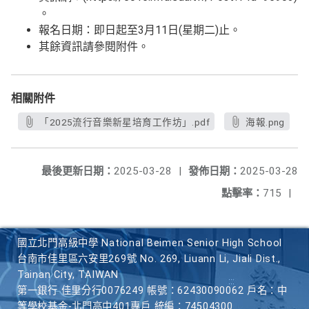
。
報名日期：即日起至3月11日(星期二)止。
其餘資訊請參閱附件。
相關附件
「2025流行音樂新星培育工作坊」.pdf
海報.png
最後更新日期：
2025-03-28
|
發佈日期：
2025-03-28
點擊率：
715
|
國立北門高級中學 National Beimen Senior High School
台南市佳里區六安里269號 No. 269, Liuann Li, Jiali Dist.,
Tainan City, TAIWAN
第一銀行 佳里分行0076249 帳號：62430090062 戶名：中
等學校基金-北門高中401專戶 統編：74504300