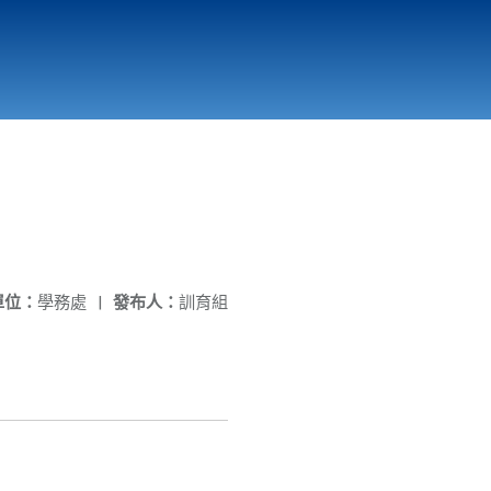
國立北門高級中學
縣市立改善校園環境計畫專區
北門高中合作社
單位：
學務處
|
發布人：
訓育組