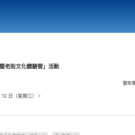
行政與教學單位
相關連結
組裝暨老街文化體驗營」活動
發布
月 12 日（星期三）。