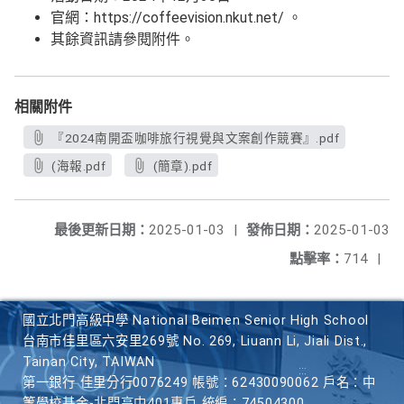
官網：https://coffeevision.nkut.net/ 。
其餘資訊請參閱附件。
相關附件
『2024南開盃咖啡旅行視覺與文案創作競賽』.pdf
(海報.pdf
(簡章).pdf
最後更新日期：
2025-01-03
|
發佈日期：
2025-01-03
點擊率：
714
|
國立北門高級中學 National Beimen Senior High School
台南市佳里區六安里269號 No. 269, Liuann Li, Jiali Dist.,
Tainan City, TAIWAN
第一銀行 佳里分行0076249 帳號：62430090062 戶名：中
等學校基金-北門高中401專戶 統編：74504300