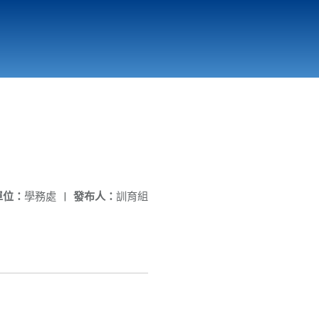
國立北門高級中學
縣市立改善校園環境計畫專區
北門高中合作社
單位：
學務處
|
發布人：
訓育組