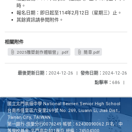
時。
報名日期：即日起至114年2月12日（星期三）止。
其餘資訊請參閱附件。
相關附件
2025雕塑創作體驗營」.pdf
簡章.pdf
最後更新日期：
2024-12-26
|
發佈日期：
2024-12-26
點擊率：
686
|
國立北門高級中學 National Beimen Senior High School
台南市佳里區六安里269號 No. 269, Liuann Li, Jiali Dist.,
Tainan City, TAIWAN
第一銀行 佳里分行0076249 帳號：62430090062 戶名：中
等學校基金-北門高中401專戶 統編：74504300