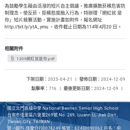
為鼓勵學生藉由活潑的短片自主倡議，推廣擴散菸檳危害防
制理念，使反菸、拒檳態度融入行為，特辦理「網紅就 是
你」短片競賽活動，實施計畫如附件，報名網址
http://bit.ly/ytA_ymu ，收件截止日期為114年4月20 日。
相關附件
1209網紅就是你.pdf
下架日期：
2025-04-21
|
發佈日期：
2024-12-09
點擊率：
716
|
最後更新日期：
2024-12-09
|
國立北門高級中學 National Beimen Senior High School
台南市佳里區六安里269號 No. 269, Liuann Li, Jiali Dist.,
Tainan City, TAIWAN
第一銀行 佳里分行0076249 帳號：62430090062 戶名：中