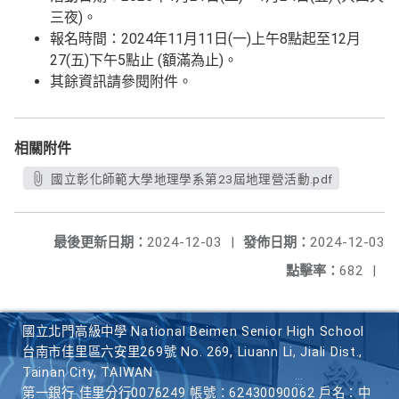
三夜)。
報名時間：2024年11月11日(一)上午8點起至12月
27(五)下午5點止 (額滿為止)。
其餘資訊請參閱附件。
相關附件
國立彰化師範大學地理學系第23屆地理營活動.pdf
最後更新日期：
2024-12-03
|
發佈日期：
2024-12-03
點擊率：
682
|
國立北門高級中學 National Beimen Senior High School
台南市佳里區六安里269號 No. 269, Liuann Li, Jiali Dist.,
Tainan City, TAIWAN
第一銀行 佳里分行0076249 帳號：62430090062 戶名：中