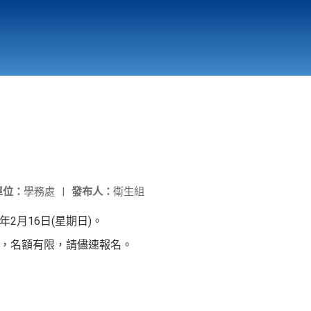
國立北門高級中學
縣市立改善校園環境計畫專區
北門高中合作社
單位：
學務處
|
發布人：
衛生組
年2月16日(星期日)。
4名，名額有限，請儘速報名。