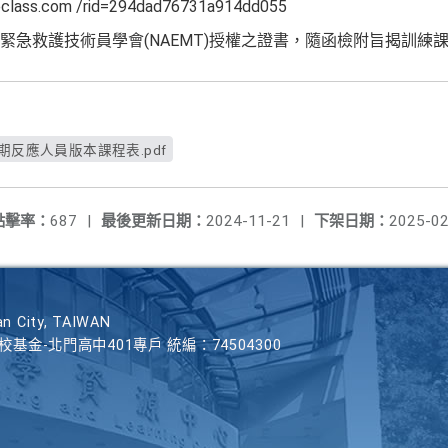
ass.com /rid=294dad76731a914dd055
緊急救護技術員學會(NAEMT)授權之證書，隨函檢附旨揭訓練課
期反應人員版本課程表.pdf
點擊率：
687
|
最後更新日期：
2024-11-21
|
下架日期：
2025-02
n City, TAIWAN
學校基金-北門高中401專戶 統編：74504300