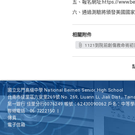
五、報名網址:https://www.becl
六、通過測驗將頒發美國國家
相關附件
1121到院前創傷救命術初
國立北門高級中學 National Beimen Senior High School
台南市佳里區六安里269號 No. 269, Liuann Li, Jiali Dist., Taina
第一銀行 佳里分行0076249 帳號：62430090062 戶名：中等
聯絡電話
06-7222150
|
傳真
電子信箱