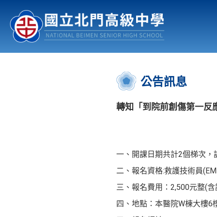
認識北中
行事曆
公佈欄
:::
公告訊息
轉知「到院前創傷第一反應者(P
一、開課日期共計2個梯次，課程時
二、報名資格:救護技術員(E
三、報名費用：2,500元整(
四、地點：本醫院W棟大樓6