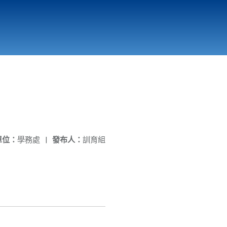
國立北門高級中學
縣市立改善校園環境計畫專區
北門高中合作社
單位：
學務處
|
發布人：
訓育組