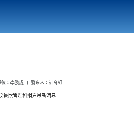
國立北門高級中學
縣市立改善校園環境計畫專區
北門高中合作社
單位：
學務處
|
發布人：
訓育組
本校餐飲管理科網頁最新消息