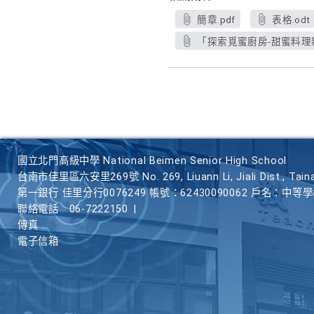
簡章.pdf
表格.odt
「探索覓蜜廚房-甜蜜料理新
國立北門高級中學 National Beimen Senior High School
台南市佳里區六安里269號 No. 269, Liuann Li, Jiali Dist., Taina
第一銀行 佳里分行0076249 帳號：62430090062 戶名：中等
聯絡電話
06-7222150
|
傳真
電子信箱