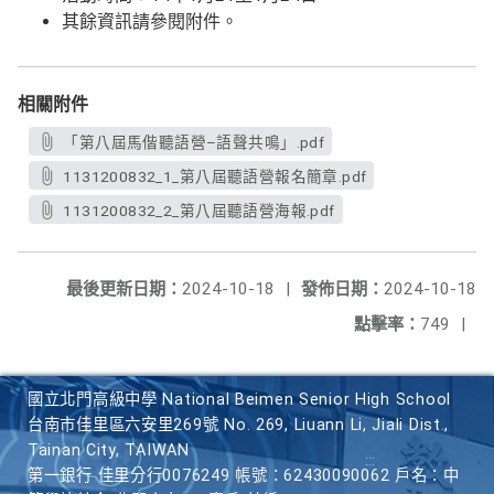
其餘資訊請參閱附件。
相關附件
「第八屆馬偕聽語營–語聲共鳴」.pdf
1131200832_1_第八屆聽語營報名簡章.pdf
1131200832_2_第八屆聽語營海報.pdf
最後更新日期：
2024-10-18
|
發佈日期：
2024-10-18
點擊率：
749
|
國立北門高級中學 National Beimen Senior High School
台南市佳里區六安里269號 No. 269, Liuann Li, Jiali Dist.,
Tainan City, TAIWAN
第一銀行 佳里分行0076249 帳號：62430090062 戶名：中