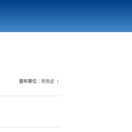
國立北門高級中學
縣市立改善校園環境計畫專區
北門高中合作社
發布單位：
學務處
|