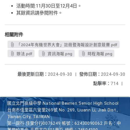
活動時間:11月30日至12月4日。
其餘資訊請參閱附件。
相關附件
「2024年有機世界大會」註冊暨海報設計創意競賽.pdf
辦法.pdf
資訊海報.png
時程海報.png
最後更新日期：
2024-09-30
|
發佈日期：
2024-09-30
點擊率：
714
|
國立北門高級中學 National Beimen Senior High School
台南市佳里區六安里269號 No. 269, Liuann Li, Jiali Dist.,
Tainan City, TAIWAN
第一銀行 佳里分行0076249 帳號：62430090062 戶名：中