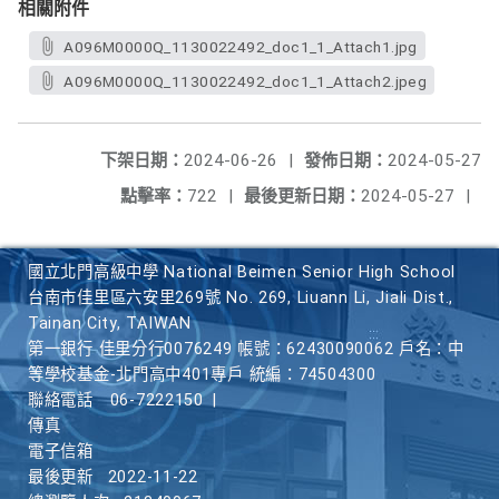
相關附件
A096M0000Q_1130022492_doc1_1_Attach1.jpg
A096M0000Q_1130022492_doc1_1_Attach2.jpeg
下架日期：
2024-06-26
|
發佈日期：
2024-05-27
點擊率：
722
|
最後更新日期：
2024-05-27
|
國立北門高級中學 National Beimen Senior High School
台南市佳里區六安里269號 No. 269, Liuann Li, Jiali Dist.,
Tainan City, TAIWAN
第一銀行 佳里分行0076249 帳號：62430090062 戶名：中
等學校基金-北門高中401專戶 統編：74504300
聯絡電話
06-7222150
|
傳真
電子信箱
最後更新
2022-11-22