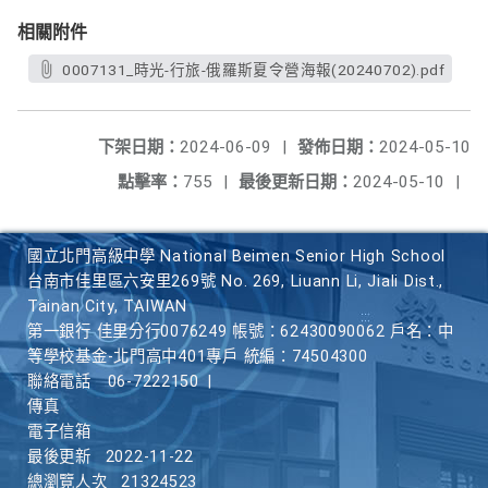
相關附件
0007131_時光-行旅-俄羅斯夏令營海報(20240702).pdf
下架日期：
2024-06-09
|
發佈日期：
2024-05-10
點擊率：
755
|
最後更新日期：
2024-05-10
|
國立北門高級中學 National Beimen Senior High School
台南市佳里區六安里269號 No. 269, Liuann Li, Jiali Dist.,
Tainan City, TAIWAN
第一銀行 佳里分行0076249 帳號：62430090062 戶名：中
等學校基金-北門高中401專戶 統編：74504300
聯絡電話
06-7222150
|
傳真
電子信箱
最後更新
2022-11-22
總瀏覽人次
21324523