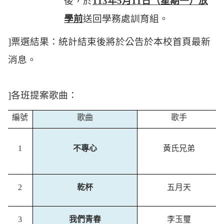
後，於
113年5月11日（星期一）放
學前
送回學務處訓育組。
]
票選結果：統計結束後將於公告於本校首頁最新
消息。
]
各班提案歌曲：
編號
歌曲
歌手
1
不專心
黃氏兄弟
2
乾杯
五月天
3
我們青春
李玉璽