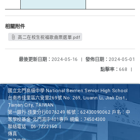
相關附件
高二在校生祝福歌曲票選單.pdf
最後更新日期：
2024-05-16
|
發佈日期：
2024-05-01
點擊率：
668
|
國立北門高級中學 National Beimen Senior High School
台南市佳里區六安里269號 No. 269, Liuann Li, Jiali Dist.,
Tainan City, TAIWAN
第一銀行 佳里分行0076249 帳號：62430090062 戶名：中
等學校基金-北門高中401專戶 統編：74504300
聯絡電話
06-7222150
|
傳真