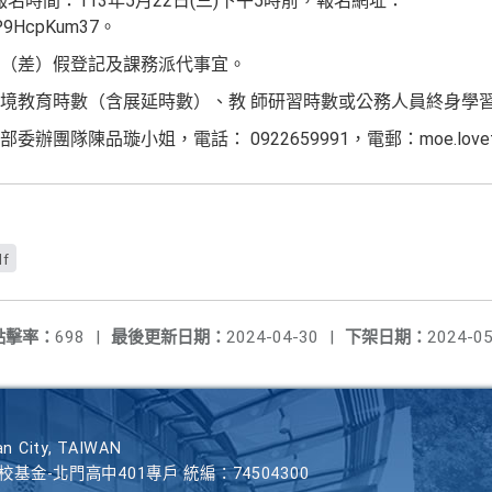
報名時間：113年5月22日(三)下午5時前，報名網址：
qWP9HcpKum37。
（差）假登記及課務派代事宜。
境教育時數（含展延時數）、教 師研習時數或公務人員終身學習
隊陳品璇小姐，電話： 0922659991，電郵：moe.lovetree
f
點擊率：
698
|
最後更新日期：
2024-04-30
|
下架日期：
2024-05
n City, TAIWAN
學校基金-北門高中401專戶 統編：74504300