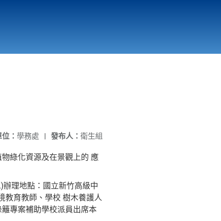
國立北門高級中學
縣市立改善校園環境計畫專區
北門高中合作社
單位：
學務處
|
發布人：
衛生組
物綠化資源及在景觀上的 應
(二)辦理地點：國立新竹高級中
環境教育教師、學校 樹木養護人
園綠籬專案補助學校派員出席本