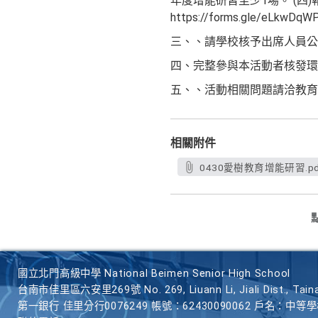
年度增能研習至少1場。 (四)
https://forms.gle/eLkwD
三、、請學校核予出席人員公
四、完整參與本活動者核發環
五、、活動相關問題請洽教育部委辦團
相關附件
0430愛樹教育增能研習.pd
國立北門高級中學 National Beimen Senior High School
台南市佳里區六安里269號 No. 269, Liuann Li, Jiali Dist., Taina
第一銀行 佳里分行0076249 帳號：62430090062 戶名：中等