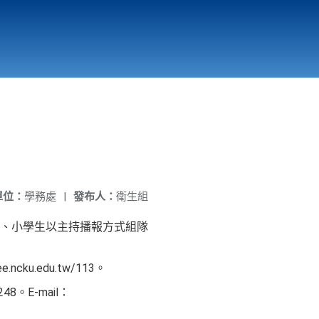
國立北門高級中學
縣市立改善校園環境計畫專區
北門高中合作社
單位：
學務處
|
發布人：
衛生組
、小學生以主持播報方式組隊
ku.edu.tw/113。
。E-mail：