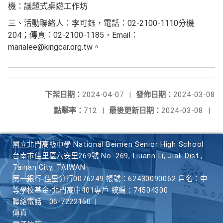
機：議題式桌遊工作坊
三、活動聯絡人：李可鈺，電話：02-2100-1110分機
204；傳真：02-2100-1185，Email：
marialee@kingcar.org.tw。
下架日期：
2024-04-07
|
發佈日期：
2024-03-08
點擊率：
712
|
最後更新日期：
2024-03-08
|
國立北門高級中學 National Beimen Senior High School
台南市佳里區六安里269號 No. 269, Liuann Li, Jiali Dist.,
Tainan City, TAIWAN
第一銀行 佳里分行0076249 帳號：62430090062 戶名：中
等學校基金-北門高中401專戶 統編：74504300
聯絡電話
06-7222150
|
傳真