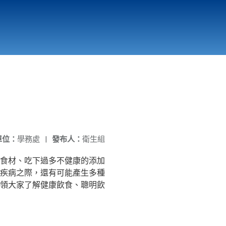
國立北門高級中學
縣市立改善校園環境計畫專區
北門高中合作社
單位：
學務處
|
發布人：
衛生組
食材、吃下過多不健康的添加
疾病之際，還有可能產生多種
領大家了解健康飲食、聰明飲