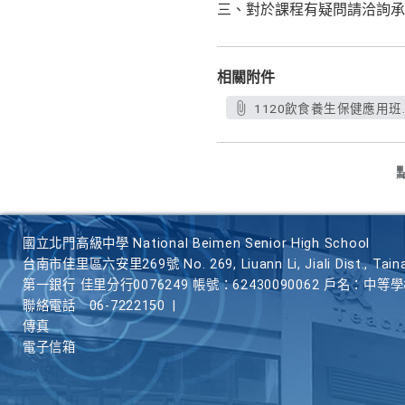
三、對於課程有疑問請洽詢承辦人
相關附件
1120飲食養生保健應用班.
國立北門高級中學 National Beimen Senior High School
台南市佳里區六安里269號 No. 269, Liuann Li, Jiali Dist., Taina
第一銀行 佳里分行0076249 帳號：62430090062 戶名：中等
聯絡電話
06-7222150
|
傳真
電子信箱