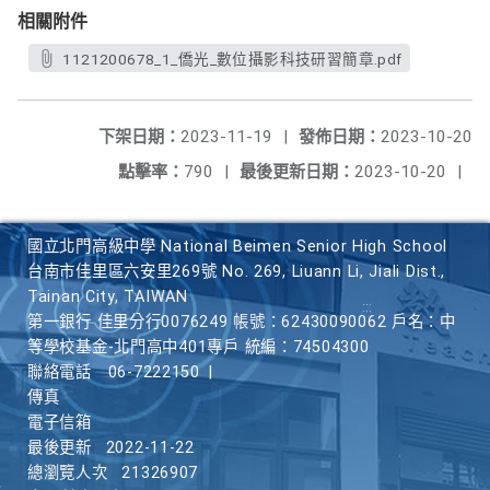
相關附件
1121200678_1_僑光_數位攝影科技研習簡章.pdf
下架日期：
2023-11-19
|
發佈日期：
2023-10-20
點擊率：
790
|
最後更新日期：
2023-10-20
|
國立北門高級中學 National Beimen Senior High School
台南市佳里區六安里269號 No. 269, Liuann Li, Jiali Dist.,
Tainan City, TAIWAN
第一銀行 佳里分行0076249 帳號：62430090062 戶名：中
等學校基金-北門高中401專戶 統編：74504300
聯絡電話
06-7222150
|
傳真
電子信箱
最後更新
2022-11-22
總瀏覽人次
21326907