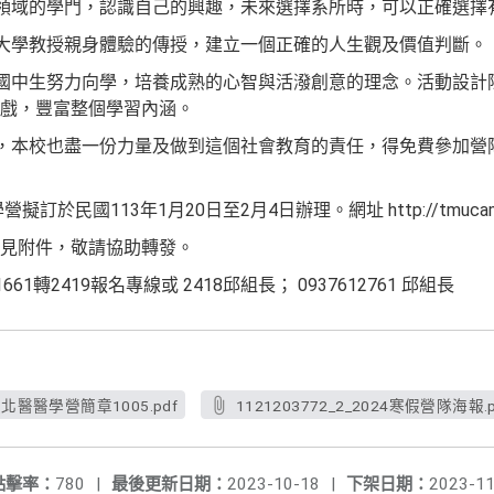
技領域的學門，認識自己的興趣，未來選擇系所時，可以正確選擇
由大學教授親身體驗的傳授，建立一個正確的人生觀及價值判斷。
高國中生努力向學，培養成熟的心智與活潑創意的理念。活動設計
戲，豐富整個學習內涵。
女，本校也盡一份力量及做到這個社會教育的責任，得免費參加營
於民國113年1月20日至2月4日辦理。網址 http://tmucamp.t
見附件，敬請協助轉發。
1661轉2419報名專線或 2418邱組長； 0937612761 邱組長
寒假北醫醫學營簡章1005.pdf
1121203772_2_2024寒假營隊海報.p
點擊率：
780
|
最後更新日期：
2023-10-18
|
下架日期：
2023-11