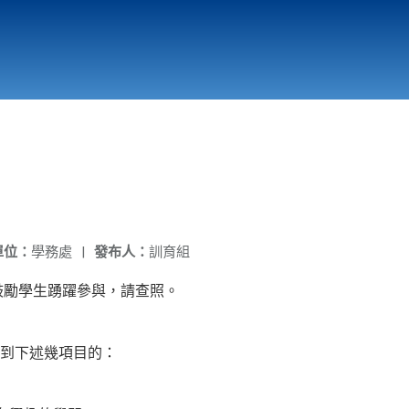
國立北門高級中學
縣市立改善校園環境計畫專區
北門高中合作社
單位：
學務處
|
發布人：
訓育組
鼓勵學生踴躍參與，請查照。
到下述幾項目的：