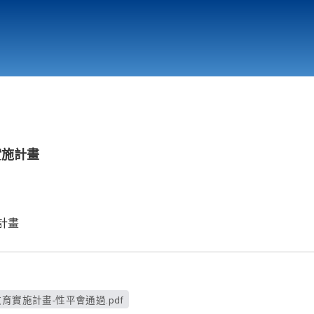
行政與教學單位
相關連結
實施計畫
計畫
育實施計畫-性平會通過.pdf