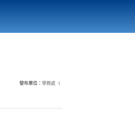
國立北門高級中學
縣市立改善校園環境計畫專區
北門高中合作社
發布單位：
學務處
|