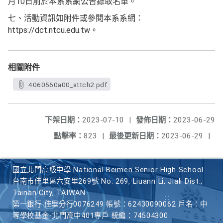
月10日前於本系系網公告錄取名單。
七、活動資訊如附件或參閱本系系網：
https://dct.ntcu.edu.tw。
相關附件
4060560a00_attch2.pdf
下架日期：
2023-07-10
|
發佈日期：
2023-06-29
點擊率：
823
|
最後更新日期：
2023-06-29
|
國立北門高級中學 National Beimen Senior High School
台南市佳里區六安里269號 No. 269, Liuann Li, Jiali Dist.,
Tainan City, TAIWAN
第一銀行 佳里分行0076249 帳號：62430090062 戶名：中
等學校基金-北門高中401專戶 統編：74504300