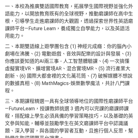
一、本校為推廣雙語國際教育，拓展學生國際視野並強化外
語能力，以開放教育既有的全球視野，推動磨課師在高中生
根，引導學生走進磨課師的大觀園，透過探索世界性英語磨
課師平台—Future Learn，養成獨立自學能力，以及英語活
用能力。
二、本期雙語線上遊學團包含 (1) 神經元成癮：你的腦內小
劇場在沸騰、(2) 電動遊戲、音效與配樂的設計與發展、(3)
你應該要知道的AI兩三事 - 人工智慧體驗課、(4) 一次搞懂
虛擬實境VR、擴增實境AR、混合實境MR、(5) 流行產業大
創新、(6) 國際大都會裡的文化萬花筒、(7) 破解媒體不想說
的數據真相、(8) MathMagics-娛樂數學魔法，共計八門課
程。
三、本期課程精選一具有全球領導地位的國際性磨課師平台
—FutureLearn，授課教師挑選 3 週內可以完課的磨課師課
程，搭配線上學生必須具備的學習策略技巧，以及基礎的英
文參與知能，輔導並鼓勵學生在英文磨課師平台中認識議
題、深入學習，與各國的學習者互動，且進行個人反思，幫