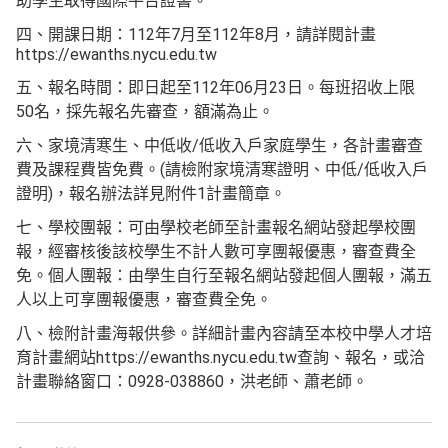
助學生取得國際平台證書。
四、開課日期：112年7月至112年8月，請詳閱計畫
https://ewanths.nycu.edu.tw
五、報名時間：即日起至112年06月23日。每班招收上限
50名，採先報名先審查，額滿為止。
六、家境清寒生、中低收/低收入戶家庭學生，各計畫審查
費及課程費皆免費。(請檢附家境清寒證明、中低/低收入戶
證明)，報名辦法詳見附件1計畫簡章。
七、學校團報：可由學校老師至計畫報名網站發起學校團
報，經審核後該校學生不計人數可享團報優惠，審查費全
免。個人團報：由學生自行至報名網站發起個人團報，滿五
人以上可享團報優惠，審查費全免。
八、檢附計畫海報供參。詳細計畫內容請至本校中學人才培
育計畫網站https://ewanths.nycu.edu.tw查詢、報名，或洽
計畫聯絡窗口：0928-038860，洪老師、蕭老師。