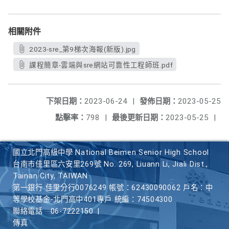
相關附件
2023-sre_第9梯次海報(新版).jpg
課程簡章-雲端與sre網站可靠性工程師班.pdf
下架日期：
2023-06-24
|
發佈日期：
2023-05-25
點擊率：
798
|
最後更新日期：
2023-05-25
|
國立北門高級中學 National Beimen Senior High School
台南市佳里區六安里269號 No. 269, Liuann Li, Jiali Dist.,
Tainan City, TAIWAN
第一銀行 佳里分行0076249 帳號：62430090062 戶名：中
等學校基金-北門高中401專戶 統編：74504300
聯絡電話
06-7222150
|
傳真