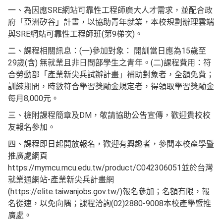
一、為因應SRE網站可靠性工程師廣大人才需求，並配合政
府「亞洲矽谷」計畫，以協助青年就業，本校規劃辦理雲端
與SRE網站可靠性工程師班(第9梯次)。
二、課程相關訊息：(一)參加對象： 開訓當日應為15歲至
29歲(含) 無就業且非日間部學生之青年。(二)課程費用：符
合勞動部「產業新尖兵試辦計畫」補助對象者，全額免費；
訓練期間，時數符合學習獎勵金規定者，得領取學習獎勵金
每月8,000元。
三、檢附課程簡章及DM，敬請協助公告宣傳，歡迎貴校校
友報名參加。
四、課程即日起開放報名，歡迎有興趣者，參閱本校產學暨
推廣處網頁
https://mymcu.mcu.edu.tw/product/C042306051並於台灣
就業通網站-產業新尖兵計畫網
(https://elite.taiwanjobs.gov.tw/)報名參加；名額有限，報
名從速，以免向隅；課程洽詢(02)2880-9008本校產學暨推
廣處。