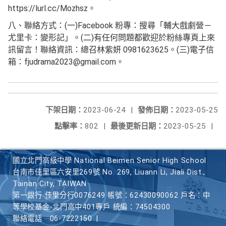
https://lurl.cc/Mozhsz。
八、聯絡方式：(一)Facebook 粉專：搜尋「輔大戲劇營－
尤里卡：變形記」。(二)有任何問題都歡迎於粉絲專頁上來
訊留言！聯絡資訊：總召林紫妍 0981623625。(三)電子信
箱：fjudrama2023@gmail.com。
下架日期：
2023-06-24
|
發佈日期：
2023-05-25
點擊率：
802
|
最後更新日期：
2023-05-25
|
國立北門高級中學 National Beimen Senior High School
台南市佳里區六安里269號 No. 269, Liuann Li, Jiali Dist.,
Tainan City, TAIWAN
第一銀行 佳里分行0076249 帳號：62430090062 戶名：中
等學校基金-北門高中401專戶 統編：74504300
聯絡電話
06-7222150
|