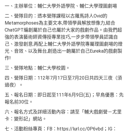
一、主辦單位：輔仁大學外語學院、輔仁大學理圖劇場
二、營隊目的：透本營隊課程以古羅馬詩人Ovid的
Metamorphoses為主要文本,帶領學員解放想像力,結合
ChatGPT編創屬於自己也屬於大家的戲劇作品。由我們超
強的表演藝術師資傳授專業技巧,一步步帶領學員認識自
己、激發創意;再配上輔仁大學外語學院專屬理圖劇場的燈
光、音效、以及舞台,創造出一齣屬於自己Eureka的戲劇製
作!
三、營隊地點：輔仁大學校園。
四、營隊日期：112年7月17日至7月20日共四天三夜（須
過夜）。
五、報名日期：即日起至111年6月9日(五)；早鳥優惠：先
報名前30位。
六、報名方式及詳細活動內容：請至「輔大戲劇營－尤里
卡：變形記」網站。
七、活動粉絲專頁：FB：https://lurl.cc/0P6vbd；IG：