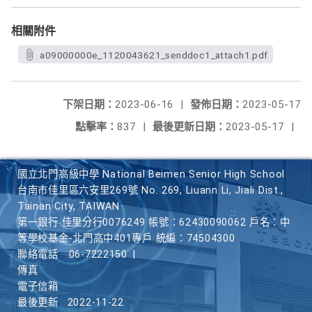
相關附件
a09000000e_1120043621_senddoc1_attach1.pdf
下架日期：
2023-06-16
|
發佈日期：
2023-05-17
點擊率：
837
|
最後更新日期：
2023-05-17
|
國立北門高級中學 National Beimen Senior High School
台南市佳里區六安里269號 No. 269, Liuann Li, Jiali Dist.,
Tainan City, TAIWAN
第一銀行 佳里分行0076249 帳號：62430090062 戶名：中
等學校基金-北門高中401專戶 統編：74504300
聯絡電話
06-7222150
|
傳真
電子信箱
最後更新
2022-11-22