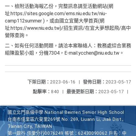
一、檢附活動海報乙份，完整訊息請至活動網站(網
址:https://sites.google.com/ems.niu.edu.tw/niu-
camp112summer )，或由國立宜蘭大學首頁(網
址:https://www.niu.edu.tw)/招生資訊/在宜大夢想起飛/高中
營隊查詢。
二、如有任何活動問題，請洽本案聯絡人：教務處綜合業務
組陳盈絜小姐，分機7304，E-mail:ycchen@niu.edu.tw。
下架日期：
2023-06-16
|
發佈日期：
2023-05-17
點擊率：
840
|
最後更新日期：
2023-05-17
|
國立北門高級中學 National Beimen Senior High School
台南市佳里區六安里269號 No. 269, Liuann Li, Jiali Dist.,
Tainan City, TAIWAN
第一銀行 佳里分行0076249 帳號：62430090062 戶名：中