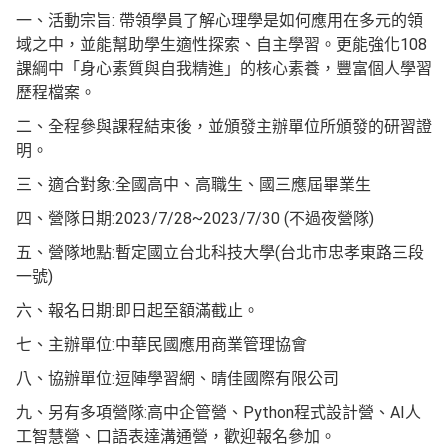
一、活動宗旨: 帶領學員了解心理學是如何應用在多元的領
域之中，並能幫助學生適性探索、自主學習。更能強化108
課綱中「身心素質與自我精進」的核心素養，豐富個人學習
歷程檔案。
二、全程參與課程結束後，並頒發主辦單位所頒發的研習證
明。
三、適合對象:全國高中、高職生、國三應屆畢業生
四、營隊日期:2023/7/28~2023/7/30 (不過夜營隊)
五、營隊地點:暫定國立台北科技大學(台北市忠孝東路三段
一號)
六、報名日期:即日起至額滿截止。
七、主辦單位:中華民國應用商業管理協會
八、協辦單位:逗陣學習網、晴佳國際有限公司
九、另有多項營隊:高中企管營、Python程式設計營、AI人
工智慧營、口語表達溝通營，歡迎報名參加。