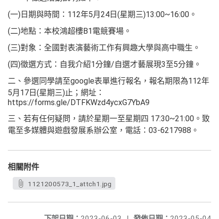
(一)日期與時間：112年5月24日(星期三)13:00~16:00。
(二)地點：本校鴻超樓B1電競賽場。
(三)對象：全國對表演藝術工作有興趣大學與高中職生。
(四)徵選方式：自我介紹1分鐘/自選才藝展現3至5分鐘。
二、參選同學請至google表單進行報名，報名期限為112年
5月17日(星期三)止；網址：
https://forms.gle/DTFKWzd4ycxG7YbA9
三、若有任何疑問，請於星期一至星期四 17:30~21:00。致
電至多媒體與遊戲發展系辦公室，電話：03-6217988。
相關附件
1121200573_1_attch1.jpg
下架日期：
2023-06-03
|
發佈日期：
2023-05-04