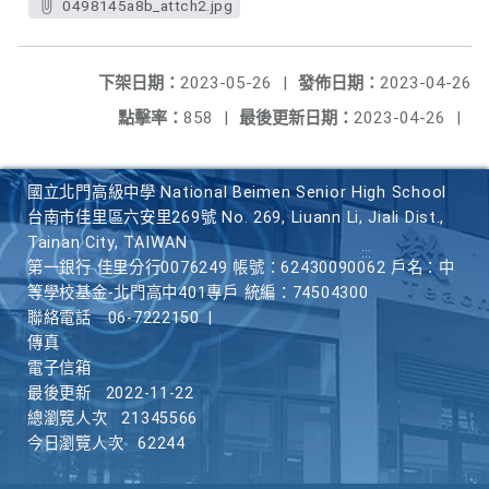
0498145a8b_attch2.jpg
下架日期：
2023-05-26
|
發佈日期：
2023-04-26
點擊率：
858
|
最後更新日期：
2023-04-26
|
國立北門高級中學 National Beimen Senior High School
台南市佳里區六安里269號 No. 269, Liuann Li, Jiali Dist.,
Tainan City, TAIWAN
第一銀行 佳里分行0076249 帳號：62430090062 戶名：中
等學校基金-北門高中401專戶 統編：74504300
聯絡電話
06-7222150
|
傳真
電子信箱
最後更新
2022-11-22
總瀏覽人次
21345566
今日瀏覽人次
62244