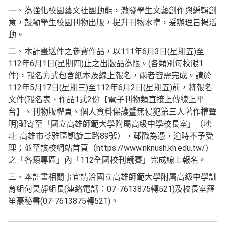
一、為強化校園藝文社團動能，激發學生文藝創作與編輯創
意，鼓勵學生校園刊物出版，提升刊物水準，爰辦理旨揭活
動。
二、本計畫送件之參賽作品，以111年6月3日(星期五)至
112年6月1日(星期四)止之出版品為限。(各類別每校限1
件)，報名方式包含紙本及線上報名，兩者皆需完成。請於
112年5月17日(星期三)至112年6月2日(星期五)前，將報名
文件(報名表、作品1式2份【電子刊物類直接上傳線上平
台】、刊物版權頁、個人資料保護暨無侵犯第三人著作權聲
明)郵寄至「國立高雄師範大學附屬高級中學校長室」（地
址: 高雄市苓雅區凱旋二路89號），郵戳為憑，逾時不予受
理；並至該校網站首頁（https://www.nknush.kh.edu.tw/）
之「各類專區」內「112全國校刊競賽」完成線上報名。
三、本計畫相關事宜請洽國立高雄師範大學附屬高級中學訓
育組何昊靜組長(連絡電話：07-7613875轉521)及校長室羅
笙豪秘書(07-7613875轉521)。