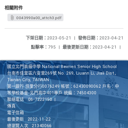
相關附件
0043990a00_attch3.pdf
下架日期：
2023-05-21
|
發佈日期：
2023-04-21
點擊率：
795
|
最後更新日期：
2023-04-21
|
國立北門高級中學 National Beimen Senior High School
台南市佳里區六安里269號 No. 269, Liuann Li, Jiali Dist.,
Tainan City, TAIWAN
第一銀行 佳里分行0076249 帳號：62430090062 戶名：中
等學校基金-北門高中401專戶 統編：74504300
聯絡電話
06-7222150
|
傳真
電子信箱
最後更新
2022-11-22
總瀏覽人次
21340066