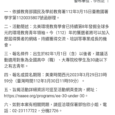
發布單位：
學務處
|
一、依據教育部國民及學前教育署112年3月15日臺教國署
學字第1120035807號函辦理。
二、活動簡述：北美環境教育學會已持續第8年發掘全球多
元的環境教育青年領袖。今（112）年的獲選者將可以加入
歷屆得獎者的網絡，持續獲得交流、培訓等專業成長的機
會。
三、報名條件：出生於82年1月1日（含）以後者，建議活
動適用對象為全國高中（職）、大專院校學生及30歲以下
之有志青年。
四、報名或提名期限：美東時間西元2023年3月29日23時
59分（臺灣時間112年3月30日11時59分）。
五、旨揭活動詳細資訊可逕至活動網頁查詢，網址：
https://naaee.org/programs/ee-30-under-30。
六、如對本案有相關問題，請逕洽環保署郭怡欣小姐，電
話：02-23117722，分機2726。